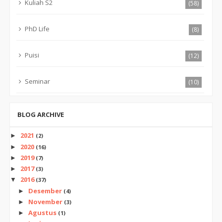
Kuliah S2
(58)
PhD Life
(8)
Puisi
(12)
Seminar
(10)
BLOG ARCHIVE
2021
►
(2)
2020
►
(16)
2019
►
(7)
2017
►
(3)
2016
▼
(37)
Desember
►
(4)
November
►
(3)
Agustus
►
(1)