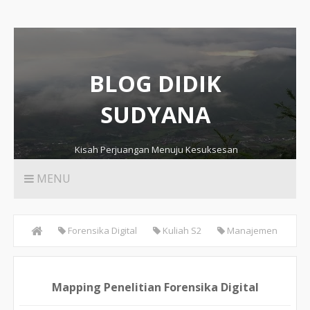
BLOG DIDIK
SUDYANA
Kisah Perjuangan Menuju Kesuksesan
didiksudyana.com
MENU
Forensika Digital
Kuliah S2
Manajemen
Investigasi Tindak Kriminal
Mapping Penelitian Forensika
Mapping Penelitian Forensika Digital
Digital