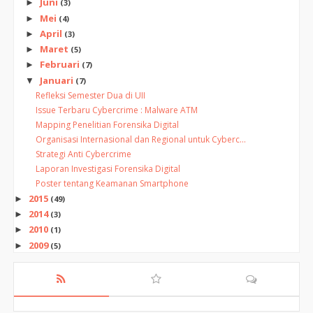
Juni
►
(3)
Mei
►
(4)
April
►
(3)
Maret
►
(5)
Februari
►
(7)
Januari
▼
(7)
Refleksi Semester Dua di UII
Issue Terbaru Cybercrime : Malware ATM
Mapping Penelitian Forensika Digital
Organisasi Internasional dan Regional untuk Cyberc...
Strategi Anti Cybercrime
Laporan Investigasi Forensika Digital
Poster tentang Keamanan Smartphone
2015
►
(49)
2014
►
(3)
2010
►
(1)
2009
►
(5)