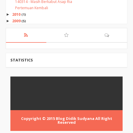
140314 - Masih Berkabut Asap Ria
Pertemuan Kembali
2010
►
(1)
2009
►
(5)
STATISTICS
Copyright © 2015
Blog Didik Sudyana
All Right
Reserved